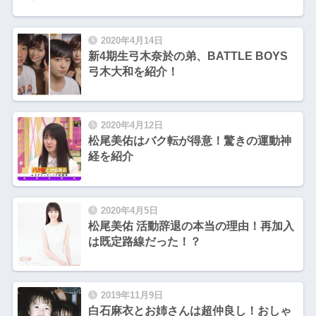
2020年4月14日
新4期生弓木奈於の弟、BATTLE BOYS
弓木大和を紹介！
2020年4月12日
松尾美佑はバク転が得意！驚きの運動神
経を紹介
2020年4月5日
松尾美佑 活動辞退の本当の理由！再加入
は既定路線だった！？
2019年11月9日
白石麻衣とお姉さんは超仲良し！おしゃ