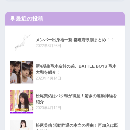
最近の投稿
メンバー出身地一覧 都道府県別まとめ！！
2022年3月26日
新4期生弓木奈於の弟、BATTLE BOYS 弓木
大和を紹介！
2020年4月14日
松尾美佑はバク転が得意！驚きの運動神経を
紹介
2020年4月12日
松尾美佑 活動辞退の本当の理由！再加入は既