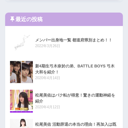
最近の投稿
メンバー出身地一覧 都道府県別まとめ！！
2022年3月26日
新4期生弓木奈於の弟、BATTLE BOYS 弓木
大和を紹介！
2020年4月14日
松尾美佑はバク転が得意！驚きの運動神経を
紹介
2020年4月12日
松尾美佑 活動辞退の本当の理由！再加入は既