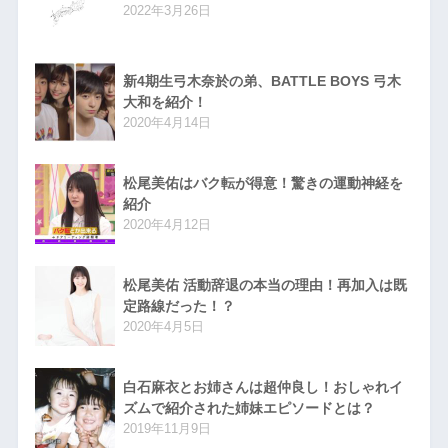
2022年3月26日
新4期生弓木奈於の弟、BATTLE BOYS 弓木
大和を紹介！
2020年4月14日
松尾美佑はバク転が得意！驚きの運動神経を
紹介
2020年4月12日
松尾美佑 活動辞退の本当の理由！再加入は既
定路線だった！？
2020年4月5日
白石麻衣とお姉さんは超仲良し！おしゃれイ
ズムで紹介された姉妹エピソードとは？
2019年11月9日