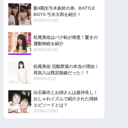
新4期生弓木奈於の弟、BATTLE
BOYS 弓木大和を紹介！
2020年4月14日
松尾美佑はバク転が得意！驚きの
運動神経を紹介
2020年4月12日
松尾美佑 活動辞退の本当の理由！
再加入は既定路線だった！？
2020年4月5日
白石麻衣とお姉さんは超仲良し！
おしゃれイズムで紹介された姉妹
エピソードとは？
2019年11月9日